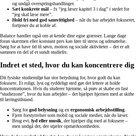
og undgå overspringshandlinger.
Sæt konkrete mål
– fx “jeg læser kapitel 3 i dag” i stedet for
“jeg skal læse mere”.
Hold fri med god samvittighed
– når du har arbejdet fokuseret,
fortjener du at koble af.
Balance handler også om at kende dine egne grænser. Lange dage
foran skærmen eller konstant pres kan føre til stress og udmattelse.
Sørg for at have tid til søvn, motion og sociale aktiviteter – det er alt
sammen en del af et sundt studieliv.
Indret et sted, hvor du kan koncentrere dig
Dit fysiske studiemiljø har stor betydning for, hvor godt du kan
fokusere. Et roligt, lyst og ryddeligt sted gør det lettere at holde
koncentrationen. Hvis du studerer hjemme, så prøv at skabe en fast
“studiezone”, hvor du kun arbejder – det hjælper hjernen med at skifte
til læringstilstand.
Sørg for
god belysning
og en
ergonomisk arbejdsstilling
.
Fjern forstyrrelser som mobil og sociale medier, når du læser.
Brug evt.
lyd eller musik
, der hjælper dig med at fokusere –
men undgå det, der stjæler opmærksomheden.