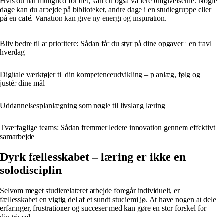
Hvis du har mulighed for det, kan du også variere omgivelserne. Nogle
dage kan du arbejde på biblioteket, andre dage i en studiegruppe eller
på en café. Variation kan give ny energi og inspiration.
Bliv bedre til at prioritere: Sådan får du styr på dine opgaver i en travl
hverdag
Digitale værktøjer til din kompetenceudvikling – planlæg, følg og
justér dine mål
Uddannelsesplanlægning som nøgle til livslang læring
Tværfaglige teams: Sådan fremmer ledere innovation gennem effektivt
samarbejde
Dyrk fællesskabet – læring er ikke en
solodisciplin
Selvom meget studierelateret arbejde foregår individuelt, er
fællesskabet en vigtig del af et sundt studiemiljø. At have nogen at dele
erfaringer, frustrationer og succeser med kan gøre en stor forskel for
din trivsel.