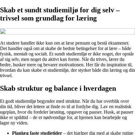
Skab et sundt studiemiljø for dig selv –
trivsel som grundlag for læring
At studere handler ikke kun om at læse pensum og bestå eksamener.
Det handler også om at skabe de bedste betingelser for at lære – både
fysisk, mentalt og socialt. Et sundt studiemiljø er ikke noget, der opstår
af sig selv, men noget du aktivt kan forme. Når du trives, lærer du
bedre, husker mere og bevarer motivationen. Her får du inspiration til,
hvordan du kan skabe et studiemiljø, der styrker både din læring og din
trivsel.
Skab struktur og balance i hverdagen
Et godt studiemiljø begynder med struktur. Når du har overblik over
din tid, bliver det lettere at finde ro til at fordybe dig. Lav en realistisk
ugeplan, hvor du fordeler læsning, opgaver og pauser. Husk, at pauser
ikke er spildtid – de er nødvendige for, at hjernen kan bearbejde og
lagre ny viden.
Planlæg faste studietider
– det hjælper dig med at skabe rutine