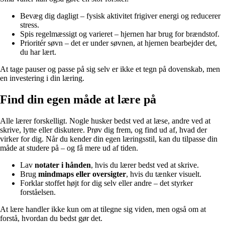
Bevæg dig dagligt – fysisk aktivitet frigiver energi og reducerer
stress.
Spis regelmæssigt og varieret – hjernen har brug for brændstof.
Prioritér søvn – det er under søvnen, at hjernen bearbejder det,
du har lært.
At tage pauser og passe på sig selv er ikke et tegn på dovenskab, men
en investering i din læring.
Find din egen måde at lære på
Alle lærer forskelligt. Nogle husker bedst ved at læse, andre ved at
skrive, lytte eller diskutere. Prøv dig frem, og find ud af, hvad der
virker for dig. Når du kender din egen læringsstil, kan du tilpasse din
måde at studere på – og få mere ud af tiden.
Lav
notater i hånden
, hvis du lærer bedst ved at skrive.
Brug
mindmaps eller oversigter
, hvis du tænker visuelt.
Forklar stoffet højt for dig selv eller andre – det styrker
forståelsen.
At lære handler ikke kun om at tilegne sig viden, men også om at
forstå, hvordan du bedst gør det.