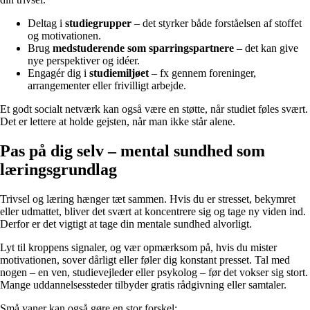
Deltag i
studiegrupper
– det styrker både forståelsen af stoffet
og motivationen.
Brug
medstuderende som sparringspartnere
– det kan give
nye perspektiver og idéer.
Engagér dig i
studiemiljøet
– fx gennem foreninger,
arrangementer eller frivilligt arbejde.
Et godt socialt netværk kan også være en støtte, når studiet føles svært.
Det er lettere at holde gejsten, når man ikke står alene.
Pas på dig selv – mental sundhed som
læringsgrundlag
Trivsel og læring hænger tæt sammen. Hvis du er stresset, bekymret
eller udmattet, bliver det svært at koncentrere sig og tage ny viden ind.
Derfor er det vigtigt at tage din mentale sundhed alvorligt.
Lyt til kroppens signaler, og vær opmærksom på, hvis du mister
motivationen, sover dårligt eller føler dig konstant presset. Tal med
nogen – en ven, studievejleder eller psykolog – før det vokser sig stort.
Mange uddannelsessteder tilbyder gratis rådgivning eller samtaler.
Små vaner kan også gøre en stor forskel: