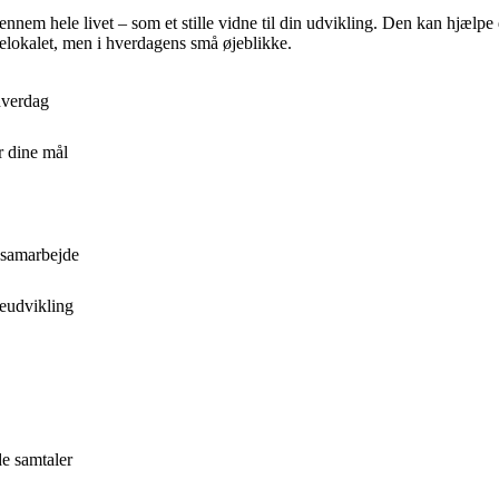
nnem hele livet – som et stille vidne til din udvikling. Den kan hjælpe
sselokalet, men i hverdagens små øjeblikke.
 hverdag
r dine mål
 samarbejde
reudvikling
e samtaler