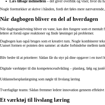
Læs tilbage indimellem
– det giver overblik og viser, hvor du h
Nogle foretrækker at skrive i hånden, fordi det føles mere nærværende, m
Når dagbogen bliver en del af hverdagen
Når dagbogsskrivning bliver en vane, kan den fungere som et mentalt fri
lettere at forstå egne reaktioner og finde løsninger på problemer.
Dagbogen kan også bruges som et kreativt rum. Nogle kombinerer tekst 
Uanset formen er pointen den samme: at skabe forbindelse mellem tanker
Bliv bedre til at prioritere: Sådan får du styr på dine opgaver i en travl
Digitale værktøjer til din kompetenceudvikling – planlæg, følg og justé
Uddannelsesplanlægning som nøgle til livslang læring
Tværfaglige teams: Sådan fremmer ledere innovation gennem effektivt
Et værktøj til livslang læring