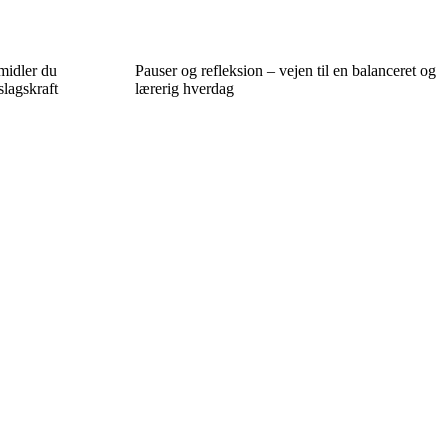
rmidler du
Pauser og refleksion – vejen til en balanceret og
lagskraft
lærerig hverdag