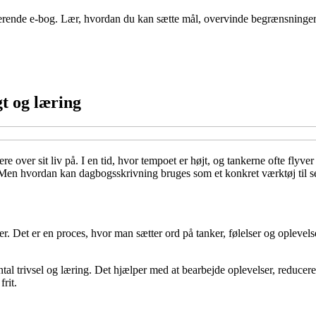
rende e-bog. Lær, hvordan du kan sætte mål, overvinde begrænsninger og
gt og læring
re over sit liv på. I en tid, hvor tempoet er højt, og tankerne ofte flyv
ger. Men hvordan kan dagbogsskrivning bruges som et konkret værktøj ti
Det er en proces, hvor man sætter ord på tanker, følelser og oplevelser
al trivsel og læring. Det hjælper med at bearbejde oplevelser, reducere 
rit.