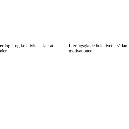
r logik og kreativitet – lær at
Læringsglæde hele livet – sådan 
åder
motivationen