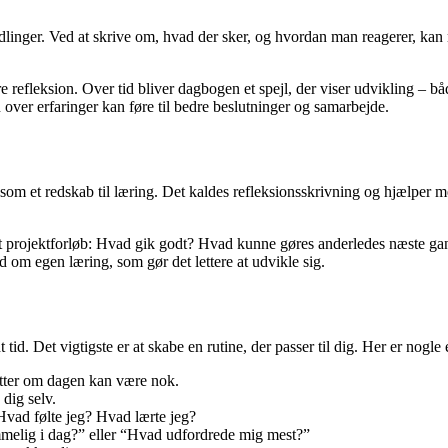
andlinger. Ved at skrive om, hvad der sker, og hvordan man reagerer, k
refleksion. Over tid bliver dagbogen et spejl, der viser udvikling – både
ver erfaringer kan føre til bedre beslutninger og samarbejde.
 et redskab til læring. Det kaldes refleksionsskrivning og hjælper med
 et projektforløb: Hvad gik godt? Hvad kunne gøres anderledes næste 
d om egen læring, som gør det lettere at udvikle sig.
d. Det vigtigste er at skabe en rutine, der passer til dig. Her er nogle 
nutter om dagen kan være nok.
dig selv.
Hvad følte jeg? Hvad lærte jeg?
melig i dag?” eller “Hvad udfordrede mig mest?”