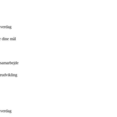
 hverdag
r dine mål
 samarbejde
reudvikling
 hverdag