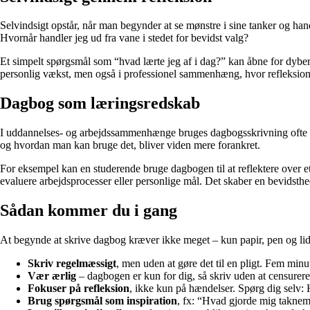
Selvindsigt opstår, når man begynder at se mønstre i sine tanker og h
Hvornår handler jeg ud fra vane i stedet for bevidst valg?
Et simpelt spørgsmål som “hvad lærte jeg af i dag?” kan åbne for dybere 
personlig vækst, men også i professionel sammenhæng, hvor refleksion o
Dagbog som læringsredskab
I uddannelses- og arbejdssammenhænge bruges dagbogsskrivning ofte som
og hvordan man kan bruge det, bliver viden mere forankret.
For eksempel kan en studerende bruge dagbogen til at reflektere over
evaluere arbejdsprocesser eller personlige mål. Det skaber en bevidsthe
Sådan kommer du i gang
At begynde at skrive dagbog kræver ikke meget – kun papir, pen og lidt ti
Skriv regelmæssigt
, men uden at gøre det til en pligt. Fem mi
Vær ærlig
– dagbogen er kun for dig, så skriv uden at censurere 
Fokuser på refleksion
, ikke kun på hændelser. Spørg dig selv: 
Brug spørgsmål som inspiration
, fx: “Hvad gjorde mig taknem