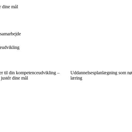
r dine mål
 samarbejde
reudvikling
er til din kompetenceudvikling –
Uddannelsesplanlægning som nøgl
 justér dine mål
læring