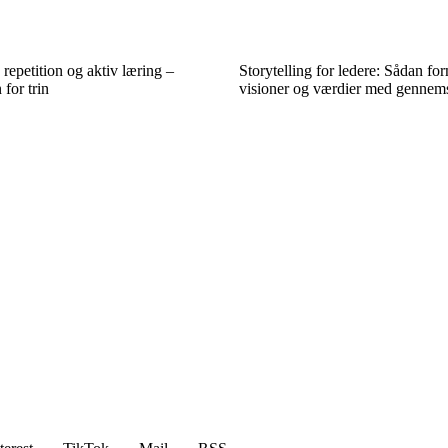
epetition og aktiv læring –
Storytelling for ledere: Sådan fo
 for trin
visioner og værdier med gennems