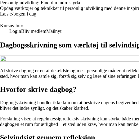
Personlig udvikling: Find din indre styrke
Opdag værktøjer og teknikker til personlig udvikling med denne inspire
Læs e-bogen i dag
Kursus Info
Login
Bliv medlem
Mailnyt
Dagbogsskrivning som værktøj til selvindsi
At skrive dagbog er en af de ældste og mest personlige måder at reflekte
sted, hvor man kan samle sig, forstå sig selv og lære af sine erfarin
Hvorfor skrive dagbog?
Dagbogsskrivning handler ikke kun om at beskrive dagens begivenheder. 
bliver det indre synligt, og det skaber klarhed.
Forskning viser, at regelmæssig refleksiv skrivning kan styrke både ment
dagbogen et rum for ærlighed – et sted uden krav, hvor man kan tænke f
Selvindsigt gennem refleksion